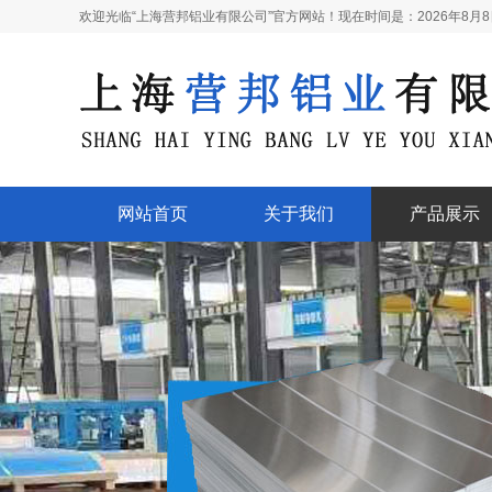
欢迎光临“上海营邦铝业有限公司”官方网站！现在时间是：
2026年8月8
网站首页
关于我们
产品展示