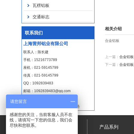
瓦楞铝板
交通标志
相关介绍
联系我们
合金铝板
上海营邦铝业有限公司
联系人：陈长建
上一篇：
合金铝板
手机：15216773789
下一篇：
合金铝板
座机：021-59145799
传真：021-59145799
QQ：1092839483
邮箱：1092839483@qq.com
网址：
www.yblv888.com
请您留言
地址：上海市嘉定区外钱公路548号
感谢您的关注，当前客服人员不在
线，请填写一下您的信息，我们会
尽快和您联系。
网站导航
产品系列