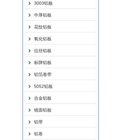
3003铝板
中厚铝板
花纹铝板
氧化铝板
拉丝铝板
标牌铝板
铝箔卷带
5052铝板
合金铝板
镜面铝板
铝带
铝卷