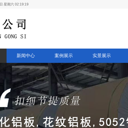
日 星期六 02:19:19
新闻中心
案例展示
实景展示