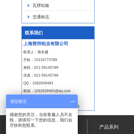
瓦楞铝板
交通标志
联系我们
上海营邦铝业有限公司
联系人：陈长建
手机：15216773789
座机：021-59145799
传真：021-59145799
QQ：1092839483
邮箱：1092839483@qq.com
网址：
www.yblv888.com
请您留言
地址：上海市嘉定区外钱公路548号
感谢您的关注，当前客服人员不在
线，请填写一下您的信息，我们会
尽快和您联系。
网站导航
产品系列