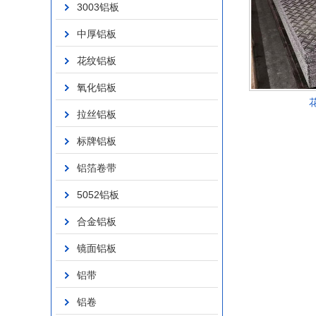
3003铝板
中厚铝板
花纹铝板
氧化铝板
拉丝铝板
标牌铝板
铝箔卷带
5052铝板
合金铝板
镜面铝板
铝带
铝卷