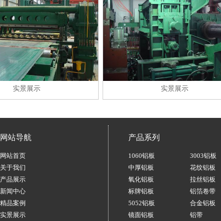
景展示
实景展示
网站导航
产品系列
网站首页
1060铝板
3003铝板
关于我们
中厚铝板
花纹铝板
产品展示
氧化铝板
拉丝铝板
新闻中心
标牌铝板
铝箔卷带
精品案例
5052铝板
合金铝板
实景展示
镜面铝板
铝带
实景展示