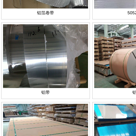
铝箔卷带
50
铝带