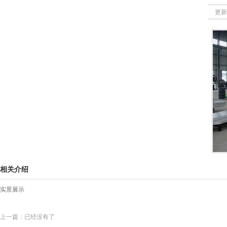
更新
相关介绍
实景展示
上一篇：已经没有了